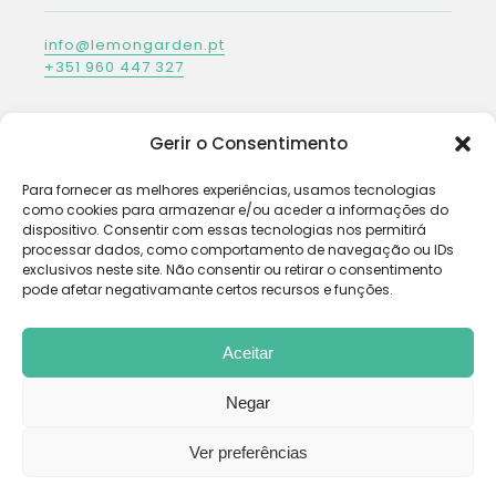
info@lemongarden.pt
+351 960 447 327
Gerir o Consentimento
REDES SOCIAIS
Para fornecer as melhores experiências, usamos tecnologias
como cookies para armazenar e/ou aceder a informações do
dispositivo. Consentir com essas tecnologias nos permitirá
processar dados, como comportamento de navegação ou IDs
exclusivos neste site. Não consentir ou retirar o consentimento
pode afetar negativamante certos recursos e funções.
TERMOS E CONDIÇÕES
Aceitar
Negar
Termos e Condições
Política de Privacidade
Ver preferências