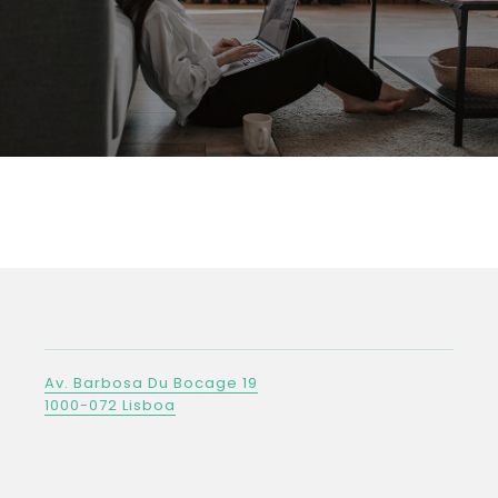
View Rooms
MORADA
Av. Barbosa Du Bocage 19
1000-072 Lisboa
ENTRE EM CONTACTO